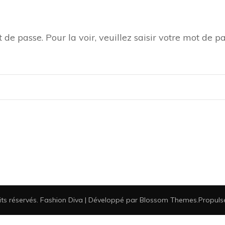
de passe. Pour la voir, veuillez saisir votre mot de pa
its réservés.
Fashion Diva | Développé par
Blossom Themes
.Propul