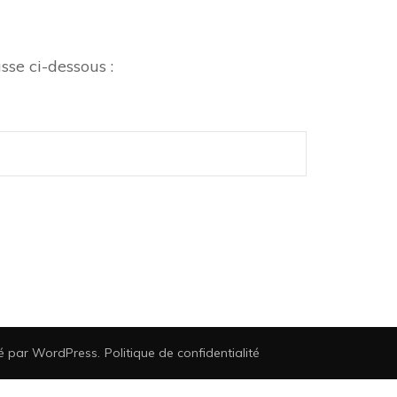
sse ci-dessous :
sé par
WordPress
.
Politique de confidentialité