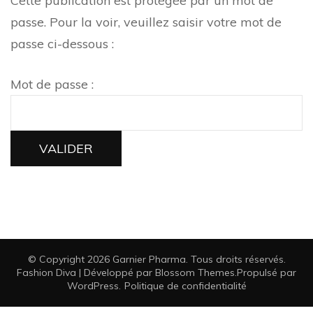
Cette publication est protégée par un mot de
passe. Pour la voir, veuillez saisir votre mot de
passe ci-dessous :
Mot de passe :
© Copyright 2026
Garnier Pharma
. Tous droits réservés.
Fashion Diva | Développé par
Blossom Themes
.Propulsé par
WordPress
.
Politique de confidentialité