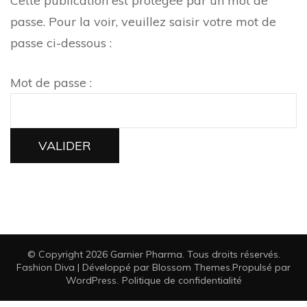
Cette publication est protégée par un mot de
passe. Pour la voir, veuillez saisir votre mot de
passe ci-dessous :
Mot de passe :
© Copyright 2026
Garnier Pharma
. Tous droits réservés.
Fashion Diva | Développé par
Blossom Themes
.Propulsé par
WordPress
.
Politique de confidentialité