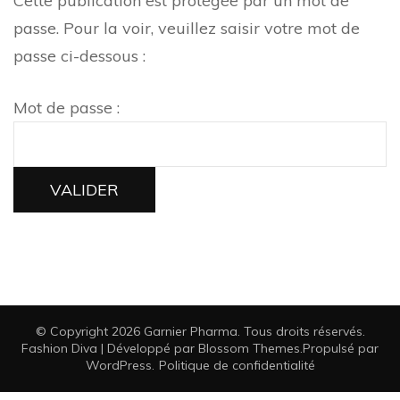
Cette publication est protégée par un mot de
passe. Pour la voir, veuillez saisir votre mot de
passe ci-dessous :
Mot de passe :
© Copyright 2026
Garnier Pharma
. Tous droits réservés.
Fashion Diva | Développé par
Blossom Themes
.Propulsé par
WordPress
.
Politique de confidentialité