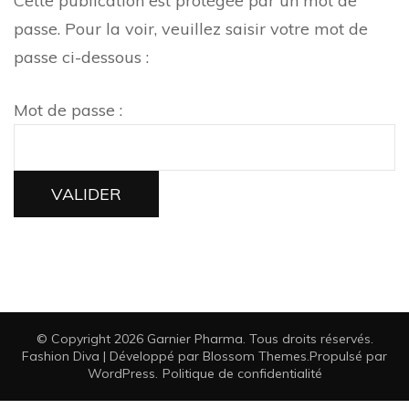
Cette publication est protégée par un mot de
passe. Pour la voir, veuillez saisir votre mot de
passe ci-dessous :
Mot de passe :
© Copyright 2026
Garnier Pharma
. Tous droits réservés.
Fashion Diva | Développé par
Blossom Themes
.Propulsé par
WordPress
.
Politique de confidentialité