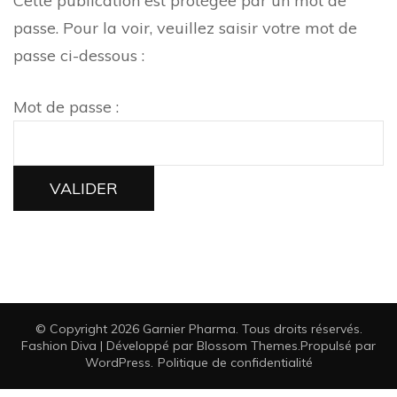
Cette publication est protégée par un mot de
passe. Pour la voir, veuillez saisir votre mot de
passe ci-dessous :
Mot de passe :
© Copyright 2026
Garnier Pharma
. Tous droits réservés.
Fashion Diva | Développé par
Blossom Themes
.Propulsé par
WordPress
.
Politique de confidentialité