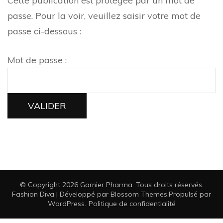
Cette publication est protégée par un mot de
passe. Pour la voir, veuillez saisir votre mot de
passe ci-dessous :
Mot de passe :
© Copyright 2026
Garnier Pharma
. Tous droits réservés.
Fashion Diva | Développé par
Blossom Themes
.Propulsé par
WordPress
.
Politique de confidentialité