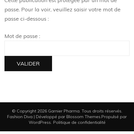
Cette publication est protégée par un mot de
passe. Pour la voir, veuillez saisir votre mot de
passe ci-dessous :
Mot de passe :
© Copyright 2026
Garnier Pharma
. Tous droits réservés.
Fashion Diva | Développé par
Blossom Themes
.Propulsé par
WordPress
.
Politique de confidentialité