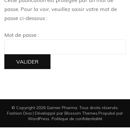
Cette publication est protégée par un mot de
passe. Pour la voir, veuillez saisir votre mot de
passe ci-dessous :
Mot de passe :
© Copyright 2026
Garnier Pharma
. Tous droits réservés.
Fashion Diva | Développé par
Blossom Themes
.Propulsé par
WordPress
.
Politique de confidentialité