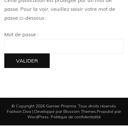
Cette publication est protégée par un mot de
passe. Pour la voir, veuillez saisir votre mot de
passe ci-dessous :
Mot de passe :
© Copyright 2026
Garnier Pharma
. Tous droits réservés.
Fashion Diva | Développé par
Blossom Themes
.Propulsé par
WordPress
.
Politique de confidentialité