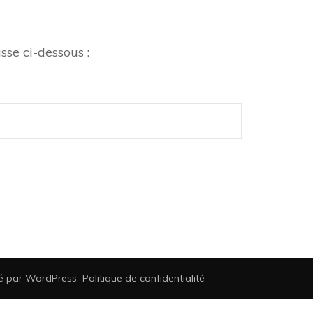
sse ci-dessous :
sé par
WordPress
.
Politique de confidentialité