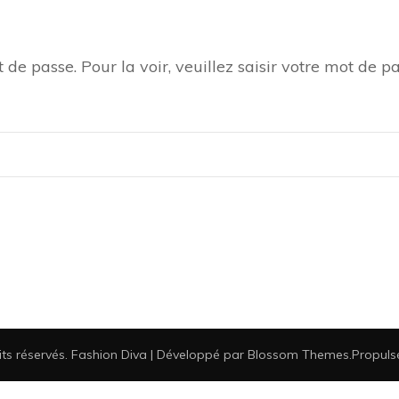
de passe. Pour la voir, veuillez saisir votre mot de pa
its réservés.
Fashion Diva | Développé par
Blossom Themes
.Propul