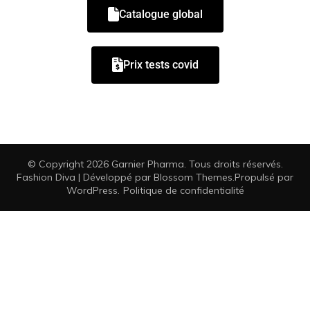
Catalogue global
Prix tests covid
© Copyright 2026
Garnier Pharma
. Tous droits réservés.
Fashion Diva | Développé par
Blossom Themes
.Propulsé par
WordPress
.
Politique de confidentialité