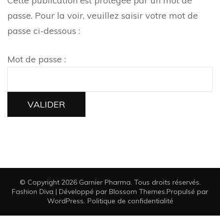
Cette publication est protégée par un mot de
passe. Pour la voir, veuillez saisir votre mot de
passe ci-dessous :
Mot de passe :
© Copyright 2026
Garnier Pharma
. Tous droits réservés.
Fashion Diva | Développé par
Blossom Themes
.Propulsé par
WordPress
.
Politique de confidentialité