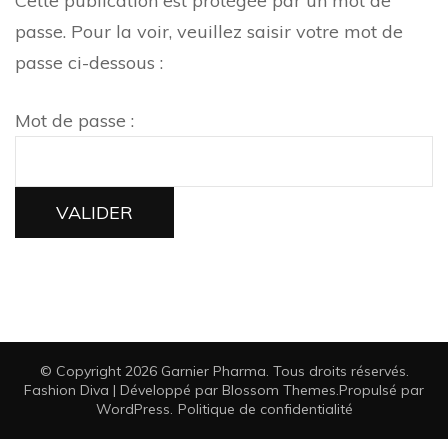
Cette publication est protégée par un mot de
passe. Pour la voir, veuillez saisir votre mot de
passe ci-dessous :
Mot de passe :
© Copyright 2026
Garnier Pharma
. Tous droits réservés.
Fashion Diva | Développé par
Blossom Themes
.Propulsé par
WordPress
.
Politique de confidentialité