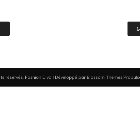
e
its réservés.
Fashion Diva | Développé par
Blossom Themes
.Propul